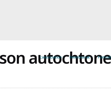
aison autochton
L’association
Membrariat
Format