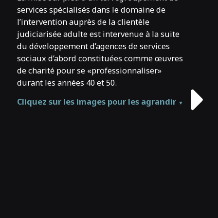
services spécialisés dans le domaine de
l’intervention auprès de la clientèle
E
judiciarisée adulte est intervenue à la suite
C
du développement d’agences de services
c
sociaux d’abord constituées comme œuvres
l
de charité pour se «professionnaliser»
c
durant les années 40 et 50.
f
p
Cliquez sur les images pour les agrandir
▼
d
d
r