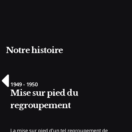
Trouvez un organisme
Notre histoire
1949 - 1950
1
Mise sur pied du
regroupement
La mise sur pied d’un tel regroupement de