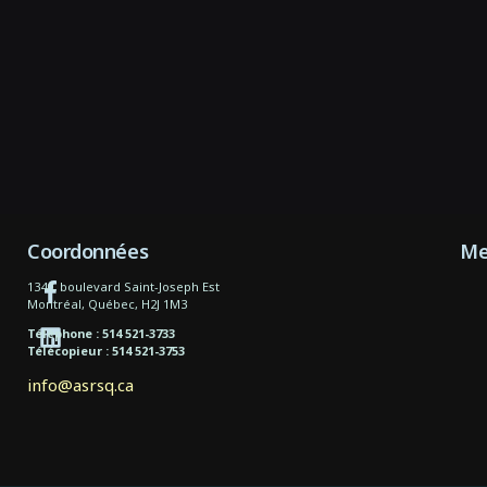
Coordonnées
Me
1340, boulevard Saint-Joseph Est
Montréal, Québec, H2J 1M3
Téléphone : 514 521-3733
Télécopieur : 514 521-3753
info@asrsq.ca