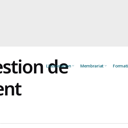
stion de
L’association
Membrariat
Format
ent