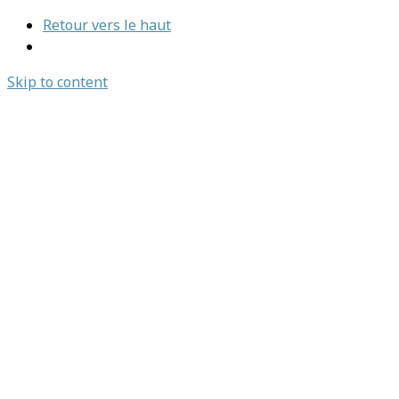
Retour vers le haut
Skip to content
Emplois et stages
Nous joindre
Emplois et stages
Nous joindre
Trouvez un organisme
L’association
À propos
Notre histoire