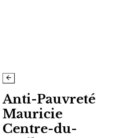
© 2025 Tous droits réservés
ASRSQ
. | Réalisation du site :
Maxime Cliche -
Consultant en développement web
Politique de vie privé & Cookies
Suivez-nous sur
Anti-Pauvreté
Mauricie
Centre-du-