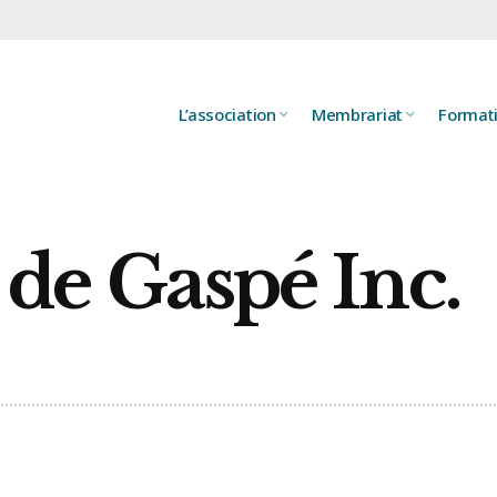
L’association
Membrariat
Format
de Gaspé Inc.