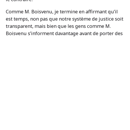
Comme M. Boisvenu, je termine en affirmant qu’il
est temps, non pas que notre système de justice soit
transparent, mais bien que les gens comme M.
Boisvenu s’informent davantage avant de porter des
accusations et de colporter des demi-vérités. Je
m’attendrais à plus de rigueur de sa part, compte
tenu du nombre d’années où il est impliqué dans le
milieu de la justice et des services correctionnels. Il
est peut-être temps aussi que nous, les «logues»,
fassions mieux connaître ce que nous faisons afin
que les gens que nous côtoyons à tous les jours
dans nos communautés comprennent un peu
mieux ce qui se passe dans le domaine de la
prévention de la criminalité, de la justice pénale et
de la réinsertion sociale. Ou mieux encore pour que
plus de gens s’impliquent dans leur communauté
avec les «logues».