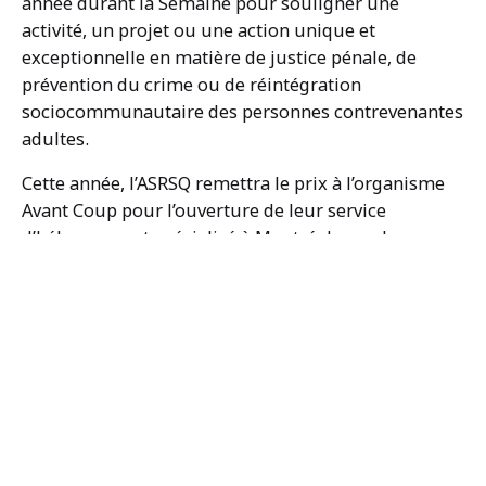
année durant la Semaine pour souligner une
activité, un projet ou une action unique et
exceptionnelle en matière de justice pénale, de
prévention du crime ou de réintégration
sociocommunautaire des personnes contrevenantes
adultes.
Cette année, l’ASRSQ remettra le prix à l’organisme
Avant Coup pour l’ouverture de leur service
d’hébergement spécialisé à Montréal pour les
hommes auteurs de violence conjugale. Avant Coup
est un organisme communautaire à but non lucratif
qui assure un suivi thérapeutique visant la
prévention de l’usage de la violence en contexte
conjugal. La thérapie est basée sur un cheminement
graduel des hommes aux prises avec des difficultés
relationnelles en leur offrant un service accessible
en tout temps. L’ASRSQ tient à souligner l’innovation,
l’originalité et l’impact sur la communauté de ce