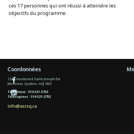
ces 17 personnes qui ont réussi à atteindre les
objectifs du programme.
Coordonnées
Me
1340, boulevard Saint-Joseph Est
Montréal, Québec, H2J 1M3
Téléphone : 514 521-3733
Télécopieur : 514 521-3753
info@asrsq.ca