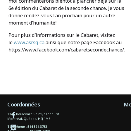
moi commencerons bientôt à plancher déjà sur la
6e édition du Cabaret de la seconde chance. Je vous
donne rendez-vous l’an prochain pour un autre
moment d’humanité!
Pour plus d’informations sur le Cabaret, visitez
le
www.asrsq.ca
ainsi que notre page Facebook au
https://www.facebook.com/cabaretsecondechance/.
Coordonnées
Me
1340, boulevard Saint-Joseph Est
Montréal, Québec, H2J 1M3
Téléphone : 514 521-3733