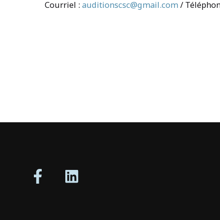
Courriel :
auditionscsc@gmail.com
/ Téléphon