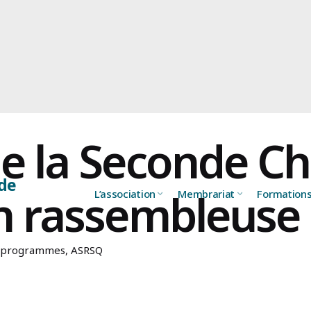
de la Seconde C
n rassembleuse 
L’association
Membrariat
Formation
ux programmes, ASRSQ