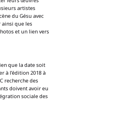
nter leurs œuvres
usieurs artistes
 scène du Gésu avec
 ainsi que les
hotos et un lien vers
en que la date soit
r à l’édition 2018 à
C2C recherche des
ants doivent avoir eu
égration sociale des