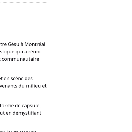
âtre Gésu à Montréal.
stique qui a réuni
e et communautaire
t en scène des
venants du milieu et
 forme de capsule,
out en démystifiant