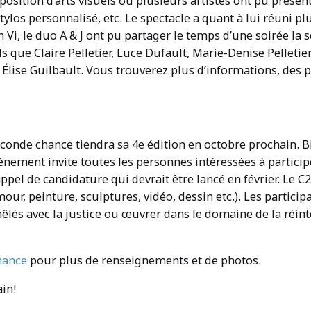
xposition d’arts visuels où plusieurs artistes ont pu prése
stylos personnalisé, etc. Le spectacle a quant à lui réuni pl
 Vi, le duo A & J ont pu partager le temps d’une soirée la
que Claire Pelletier, Luce Dufault, Marie-Denise Pelletier
lise Guilbault. Vous trouverez plus d’informations, des p
conde chance tiendra sa 4e édition en octobre prochain. Bi
énement invite toutes les personnes intéressées à participe
ppel de candidature qui devrait être lancé en février. Le 
our, peinture, sculptures, vidéo, dessin etc.). Les particip
lés avec la justice ou œuvrer dans le domaine de la réint
hance
pour plus de renseignements et de photos.
in!