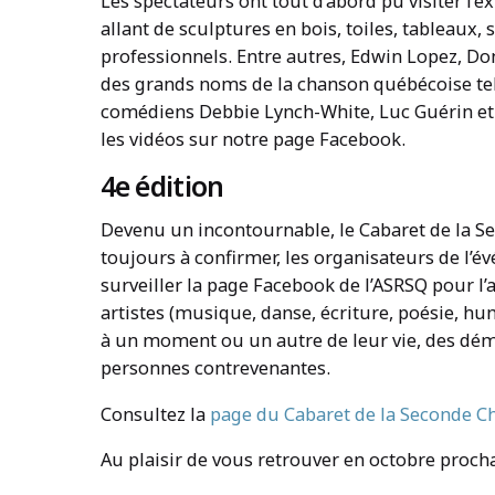
Les spectateurs ont tout d’abord pu visiter l’e
allant de sculptures en bois, toiles, tableaux, 
professionnels. Entre autres, Edwin Lopez, Don
des grands noms de la chanson québécoise tels 
comédiens Debbie Lynch-White, Luc Guérin et É
les vidéos sur notre page Facebook.
4e édition
Devenu un incontournable, le Cabaret de la Se
toujours à confirmer, les organisateurs de l’év
surveiller la page Facebook de l’ASRSQ pour l’a
artistes (musique, danse, écriture, poésie, hum
à un moment ou un autre de leur vie, des démê
personnes contrevenantes.
Consultez la
page du Cabaret de la Seconde C
Au plaisir de vous retrouver en octobre procha