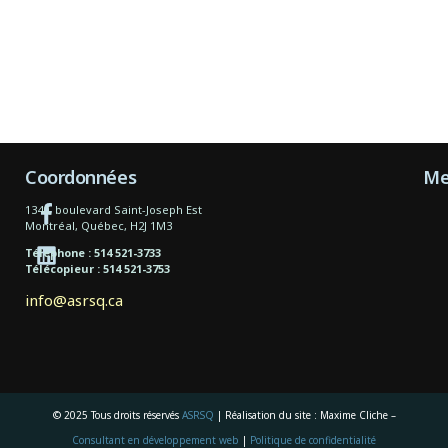
Coordonnées
Me
1340, boulevard Saint-Joseph Est
Montréal, Québec, H2J 1M3
Téléphone : 514 521-3733
Télécopieur : 514 521-3753
info@asrsq.ca
© 2025 Tous droits réservés
ASRSQ
| Réalisation du site : Maxime Cliche –
Consultant en développement web
|
Politique de confidentialité