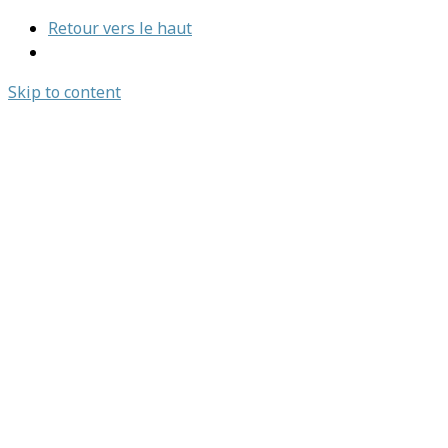
Retour vers le haut
Skip to content
Emplois et stages
Nous joindre
Emplois et stages
Nous joindre
Trouvez un organisme
L’association
À propos
Notre histoire