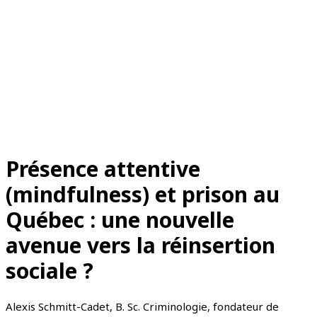
© 2025 Tous droits réservés
ASRSQ
. | Réalisation du site :
Maxime Cliche -
Consultant en développement web
Politique de vie privé & Cookies
Suivez-nous sur
Présence attentive
(mindfulness) et prison au
Québec : une nouvelle
avenue vers la réinsertion
sociale ?
Alexis Schmitt-Cadet, B. Sc. Criminologie, fondateur de