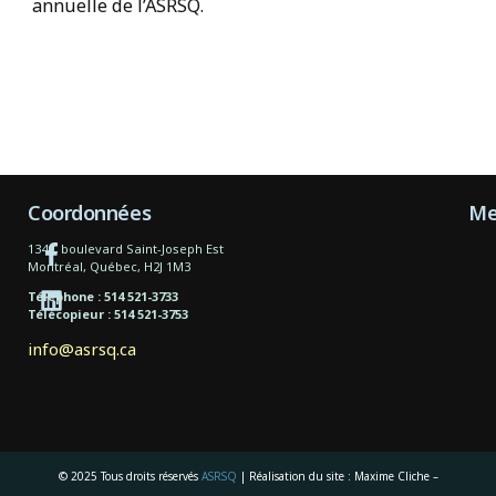
annuelle de l’ASRSQ.
Coordonnées
Me
1340, boulevard Saint-Joseph Est
Montréal, Québec, H2J 1M3
Téléphone : 514 521-3733
Télécopieur : 514 521-3753
info@asrsq.ca
© 2025 Tous droits réservés
ASRSQ
| Réalisation du site : Maxime Cliche –