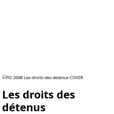
—
Emplois et stages
Nous joindre
English
© 2025 Tous droits réservés
ASRSQ
. | Réalisation du site :
Maxime Cliche -
Consultant en développement web
Politique de vie privé & Cookies
Suivez-nous sur
Les droits des
détenus