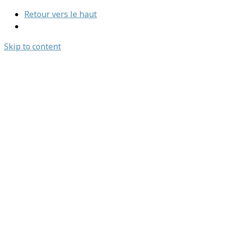
Retour vers le haut
Skip to content
Emplois et stages
Nous joindre
English
Emplois et stages
Nous joindre
English
Trouvez un organisme
L’association
À propos