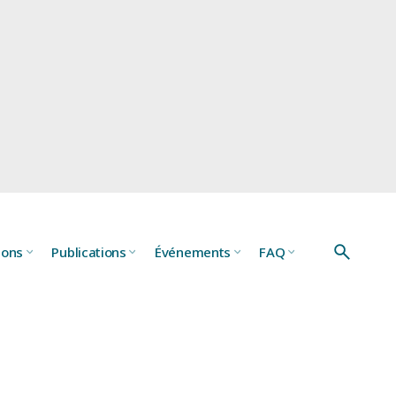
s sont-elles laissées
ions
Publications
Événements
FAQ