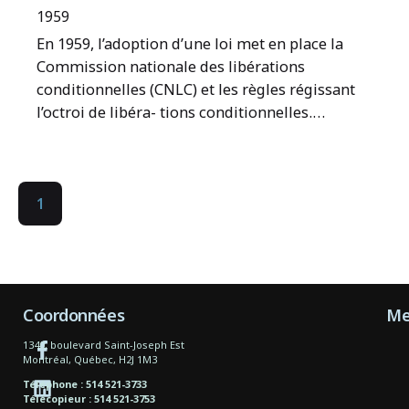
1959
En 1959, l’adoption d’une loi met en place la
Commission nationale des libérations
conditionnelles (CNLC) et les règles régissant
l’octroi de libéra- tions conditionnelles.…
1
Coordonnées
Me
1340, boulevard Saint-Joseph Est
Montréal, Québec, H2J 1M3
Téléphone : 514 521-3733
Télécopieur : 514 521-3753